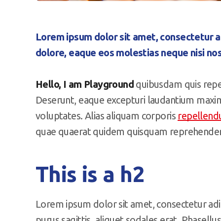
Lorem ipsum dolor sit amet, consectetur ad
dolore, eaque eos molestias neque nisi nos
Hello, I am Playground
quibusdam quis repel
Deserunt, eaque excepturi laudantium maxim
voluptates. Alias aliquam corporis
repellend
quae quaerat quidem quisquam reprehenderit
This is a h2
Lorem ipsum dolor sit amet, consectetur adip
purus sagittis, aliquet sodales erat. Phasell