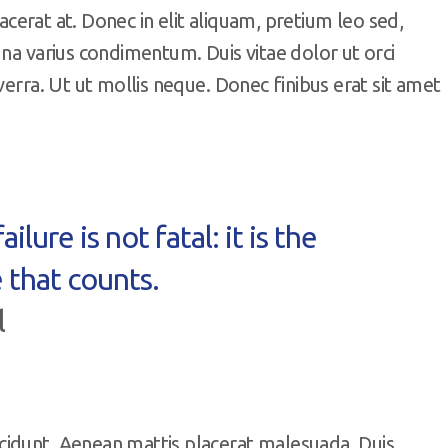
lacerat at. Donec in elit aliquam, pretium leo sed,
gna varius condimentum. Duis vitae dolor ut orci
verra. Ut ut mollis neque. Donec finibus erat sit amet
ailure is not fatal: it is the
 that counts.
l
cidunt. Aenean mattis placerat malesuada. Duis