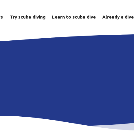
ws
Try scuba diving
Learn to scuba dive
Already a dive