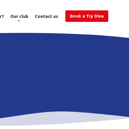
Book a Try Dive
r?
Our club
Contact us