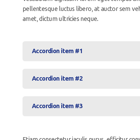
pellentesque luctus libero, at auctor sem vehi
amet, dictum ultricies neque.
Accordion item #1
Accordion item #2
Accordion item #3
Etiam consectetur iaculis purus, efficitur conv