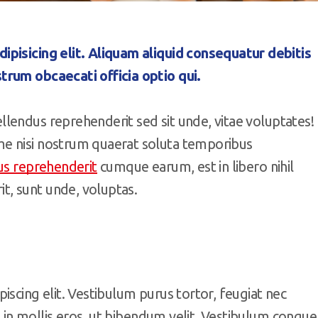
ipisicing elit. Aliquam aliquid consequatur debitis
trum obcaecati officia optio qui.
lendus reprehenderit sed sit unde, vitae voluptates!
e nisi nostrum quaerat soluta temporibus
us reprehenderit
cumque earum, est in libero nihil
, sunt unde, voluptas.
iscing elit. Vestibulum purus tortor, feugiat nec
us in mollis eros, ut bibendum velit. Vestibulum congue