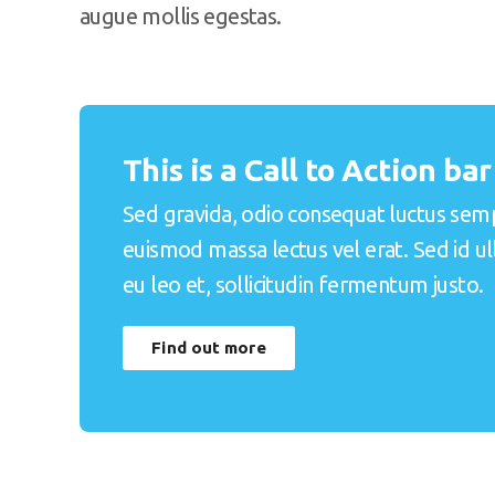
augue mollis egestas.
This is a Call to Action bar
Sed gravida, odio consequat luctus sem
euismod massa lectus vel erat. Sed id u
eu leo et, sollicitudin fermentum justo.
Find out more