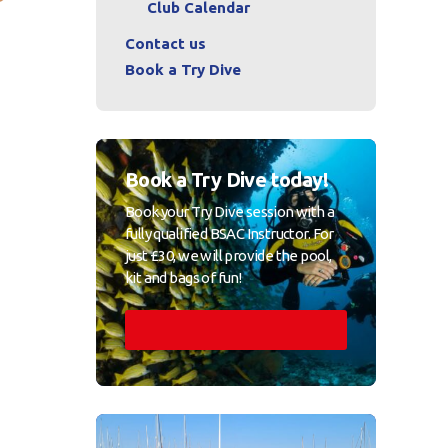
Club Calendar
Contact us
Book a Try Dive
Book a Try Dive today!
Book your Try Dive session with a
fully qualified BSAC Instructor. For
just £30, we will provide the pool,
kit and bags of fun!