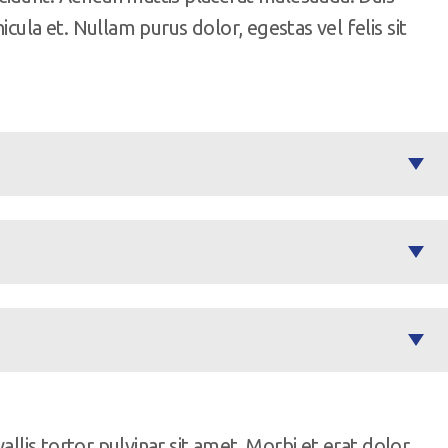
cula et. Nullam purus dolor, egestas vel felis sit
allis tortor pulvinar sit amet. Morbi et erat dolor.