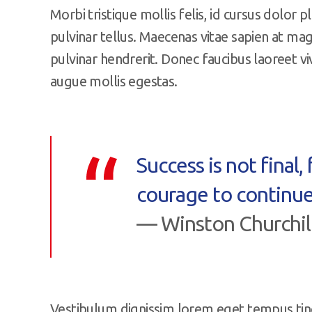
Morbi tristique mollis felis, id cursus dolor p
pulvinar tellus. Maecenas vitae sapien at ma
pulvinar hendrerit. Donec faucibus laoreet vi
augue mollis egestas.
Success is not final, f
courage to continue
— Winston Churchil
Vestibulum dignissim lorem eget tempus tin